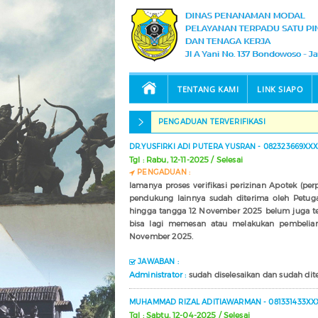
TENTANG KAMI
LINK SIAPO
PENGADUAN TERVERIFIKASI
DR.YUSFIRKI ADI PUTERA YUSRAN - 082323669XX
Tgl : Rabu, 12-11-2025 / Selesai
PENGADUAN :
lamanya proses verifikasi perizinan Apotek (per
pendukung lainnya sudah diterima oleh Petug
hingga tangga 12 November 2025 belum juga ter
bisa lagi memesan atau melakukan pembelian 
November 2025.
JAWABAN :
Administrator :
sudah diselesaikan dan sudah dit
MUHAMMAD RIZAL ADITIAWARMAN - 081331433XX
Tgl : Sabtu, 12-04-2025 / Selesai