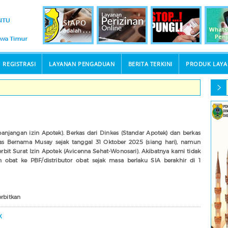
REGISTRASI
LAYANAN PENGADUAN
BERITA TERKINI
PRODUK LAY
X
panjangan izin Apotek). Berkas dari Dinkes (Standar Apotek) dan berkas
as Bernama Musay sejak tanggal 31 Oktober 2025 (siang hari), namun
bit Surat Izin Apotek (Avicenna Sehat-Wonosari). Akibatnya kami tidak
obat ke PBF/distributor obat sejak masa berlaku SIA berakhir di 1
erbitkan
X