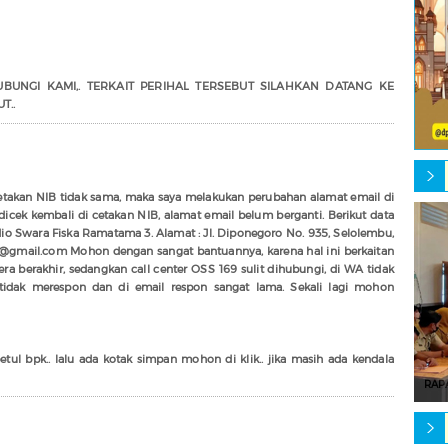
UNGI KAMI,. TERKAIT PERIHAL TERSEBUT SILAHKAN DATANG KE
T..
cetakan NIB tidak sama, maka saya melakukan perubahan alamat email di
cek kembali di cetakan NIB, alamat email belum berganti. Berikut data
adio Swara Fiska Ramatama 3. Alamat : Jl. Diponegoro No. 935, Selolembu,
@gmail.com Mohon dengan sangat bantuannya, karena hal ini berkaitan
a berakhir, sedangkan call center OSS 169 sulit dihubungi, di WA tidak
idak merespon dan di email respon sangat lama. Sekali lagi mohon
tul bpk.. lalu ada kotak simpan mohon di klik.. jika masih ada kendala
RAP