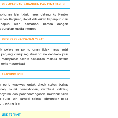
PERMOHONAN KAPANPUN DAN DIMANAPUN
ohonan izin tidak harus datang ke Kantor
yanan Perijinan, dapat dilakukan kapanpun dan
anapun oleh pemohon berada dengan
gunakan media internet
PROSES PENANGANAN CEPAT
k pelayanan permohonan tidak harus antri
 panjang, cukup registrasi online, dan kami pun
 memproses secara berurutan melalui sistem
 terkomputerisasi
TRACKING IZIN
k perlu was-was untuk check status berkas
jinan, mulai permohonan, verifikasi, validasi,
ayaran dan penandatanganan elektonik serta
k surat izin sampai selesai, dimonitor pada
 tracking izin
LINK TERKAIT