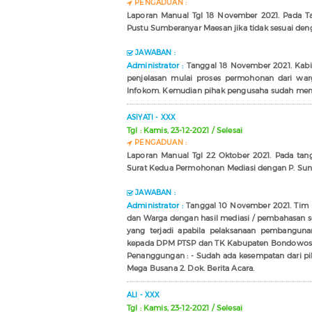
PENGADUAN :
Laporan Manual Tgl 18 November 2021. Pada 
Pustu Sumberanyar Maesan jika tidak sesuai den
JAWABAN :
Administrator :
Tanggal 18 November 2021. Kabi
penjelasan mulai proses permohonan dari warg
Infokom. Kemudian pihak pengusaha sudah memili
ASIYATI - XXX
Tgl : Kamis, 23-12-2021 / Selesai
PENGADUAN :
Laporan Manual Tgl 22 Oktober 2021. Pada ta
Surat Kedua Permohonan Mediasi dengan P. Suni
JAWABAN :
Administrator :
Tanggal 10 November 2021. Tim 
dan Warga dengan hasil mediasi / pembahasan seb
yang terjadi apabila pelaksanaan pembanguna
kepada DPM PTSP dan TK Kabupaten Bondowoso d
Penanggungan : - Sudah ada kesempatan dari pih
Mega Busana 2. Dok. Berita Acara.
ALI - XXX
Tgl : Kamis, 23-12-2021 / Selesai