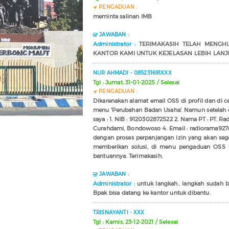
PENGADUAN :
meminta salinan IMB
JAWABAN :
Administrator :
TERIMAKASIH TELAH MENGHUB
KANTOR KAMI UNTUK KEJELASAN LEBIH LANJU
NUR AHMADI - 085231691XXX
Tgl : Jumat, 31-01-2025 / Selesai
PENGADUAN :
Dikarenakan alamat email OSS di profil dan di 
menu 'Perubahan Badan Usaha'. Namun setelah di
saya : 1. NIB : 9120302872522 2. Nama PT : PT. R
Curahdami, Bondowoso 4. Email : radiorama927
dengan proses perpanjangan izin yang akan seger
memberikan solusi, di menu pengaduan OSS t
bantuannya. Terimakasih.
JAWABAN :
Administrator :
untuk langkah.. langkah sudah be
Bpak bisa datang ke kantor untuk dibantu.
TRISNAYANTI - XXX
Tgl : Kamis, 23-12-2021 / Selesai