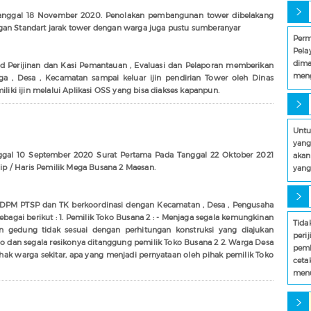
Tanggal 18 November 2020. Penolakan pembangunan tower dibelakang
gan Standart jarak tower dengan warga juga pustu sumberanyar
Perm
Pela
dim
d Perijinan dan Kasi Pemantauan , Evaluasi dan Pelaporan memberikan
meng
a , Desa , Kecamatan sampai keluar ijin pendirian Tower oleh Dinas
ki ijin melalui Aplikasi OSS yang bisa diakses kapanpun.
Untu
yang
nggal 10 September 2020 Surat Pertama Pada Tanggal 22 Oktober 2021
akan
p / Haris Pemilik Mega Busana 2 Maesan.
yang
DPM PTSP dan TK berkoordinasi dengan Kecamatan , Desa , Pengusaha
agai berikut : 1. Pemilik Toko Busana 2 : - Menjaga segala kemungkinan
Tida
n gedung tidak sesuai dengan perhitungan konstruksi yang diajukan
peri
an segala resikonya ditanggung pemilik Toko Busana 2 2. Warga Desa
pemb
ak warga sekitar, apa yang menjadi pernyataan oleh pihak pemilik Toko
ceta
menu